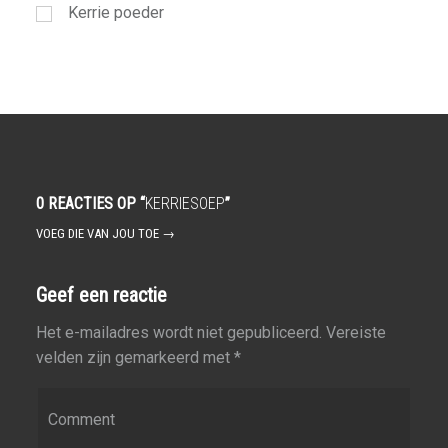
Kerrie poeder
0 REACTIES OP “
KERRIESOEP
”
VOEG DIE VAN JOU TOE →
Geef een reactie
Het e-mailadres wordt niet gepubliceerd.
Vereiste
velden zijn gemarkeerd met
*
Reactie
*