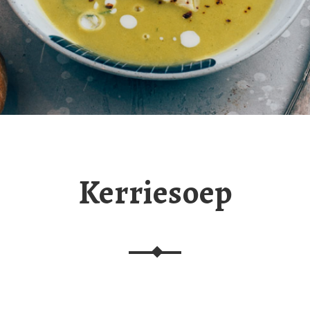
Kerriesoep
eken